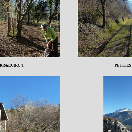
RR&ECIRC;T
PETITES