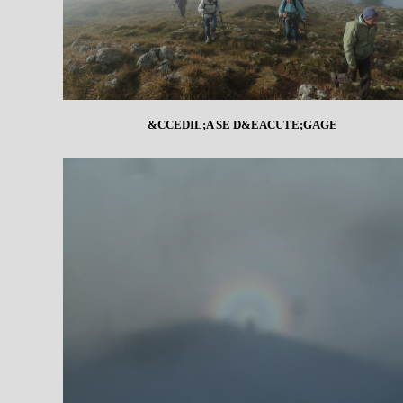
&CCEDIL;A SE D&EACUTE;GAGE