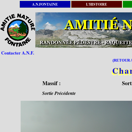
A.N.FONTAINE
L'HISTOIRE
Contacter A.N.F.
(RETOUR A
Cha
Massif :
Sort
Sortie Précédente