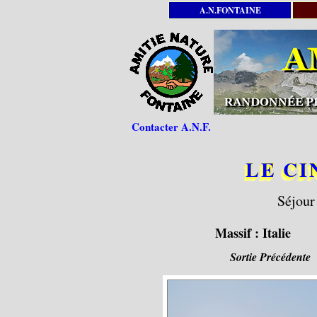
A.N.FONTAINE
Contacter A.N.F.
LE CI
Séjour
Massif :
Italie
Sortie Précédente