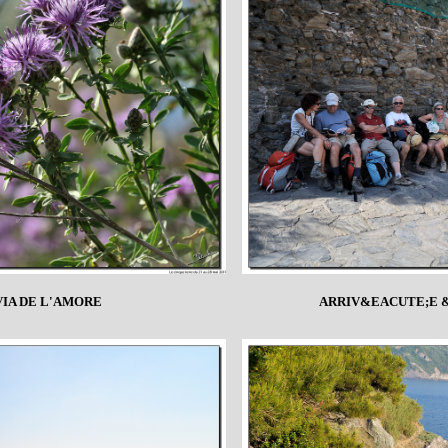
VIA DE L'AMORE
ARRIV&EACUTE;E 