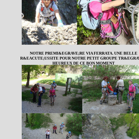
NOTRE PREMI&EGRAVE;RE VIA FERRATA. UNE BELLE
R&EACUTE;USSITE POUR NOTRE PETIT GROUPE TR&EGRA
HEUREUX DE CE BON MOMENT