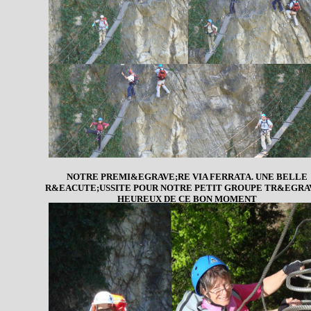
NOTRE PREMI&EGRAVE;RE VIA FERRATA. UNE BELLE
R&EACUTE;USSITE POUR NOTRE PETIT GROUPE TR&EGRA
HEUREUX DE CE BON MOMENT