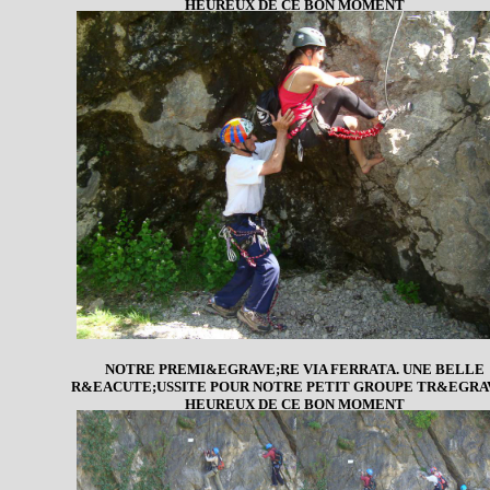
HEUREUX DE CE BON MOMENT
NOTRE PREMI&EGRAVE;RE VIA FERRATA. UNE BELLE
R&EACUTE;USSITE POUR NOTRE PETIT GROUPE TR&EGRA
HEUREUX DE CE BON MOMENT