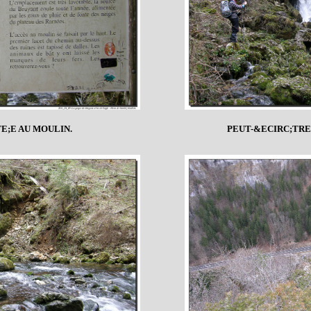
E;E AU MOULIN.
PEUT-&ECIRC;TRE