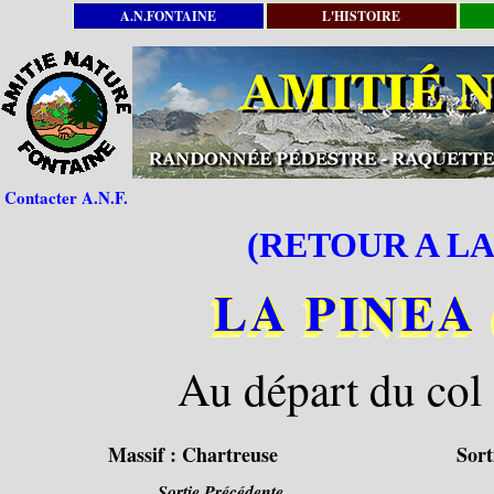
A.N.FONTAINE
L'HISTOIRE
Contacter A.N.F.
(RETOUR A LA
LA PINEA (
Au départ du col 
Massif :
Chartreuse
Sort
Sortie Précédente